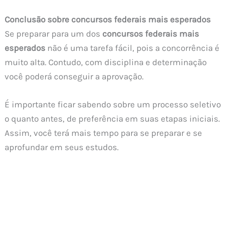
Conclusão sobre concursos federais mais esperados
Se preparar para um dos
concursos federais mais
esperados
não é uma tarefa fácil, pois a concorrência é
muito alta. Contudo, com disciplina e determinação
você poderá conseguir a aprovação.
É importante ficar sabendo sobre um processo seletivo
o quanto antes, de preferência em suas etapas iniciais.
Assim, você terá mais tempo para se preparar e se
aprofundar em seus estudos.
Agora que você sabe quais são os principais concursos
que vão acontecer em breve no Brasil, será possível
direcionar os seus estados visando uma vaga que dará
início a sua carreira no setor público.