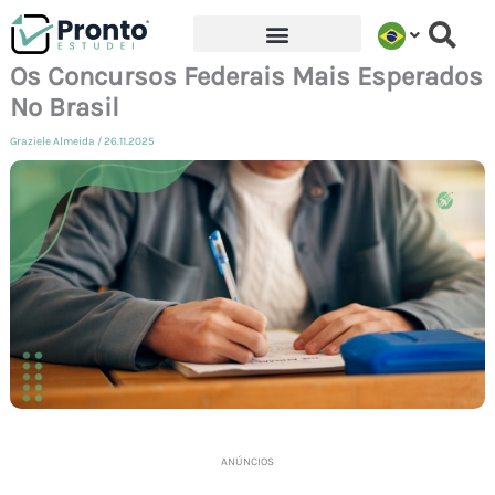
Ir
para
Os Concursos Federais Mais Esperados
o
No Brasil
conteúdo
Graziele Almeida
/
26.11.2025
ANÚNCIOS