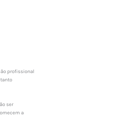
ção profissional
 tanto
ão ser
 comecem a