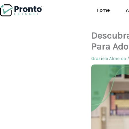
Ir
Home
A
para
o
conteúdo
Descubra
Para Ado
Graziele Almeida