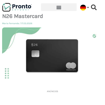
Ir
para
N26 Mastercard
o
Maria Fernanda
/
17.03.2026
conteúdo
ANÚNCIOS