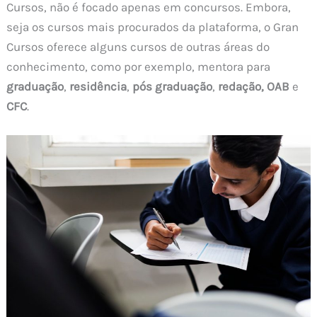
Cursos, não é focado apenas em concursos. Embora,
seja os cursos mais procurados da plataforma, o Gran
Cursos oferece alguns cursos de outras áreas do
conhecimento, como por exemplo, mentora para
graduação
,
residência
,
pós graduação
,
redação,
OAB
e
CFC
.