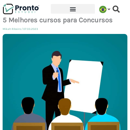
Ir
para
5 Melhores cursos para Concursos
o
Mikah Ribeiro
/
07.03.2023
conteúdo