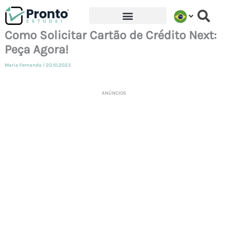
Ir
para
Como Solicitar Cartão de Crédito Next:
o
Peça Agora!
conteúdo
Maria Fernanda
/
20.10.2023
ANÚNCIOS