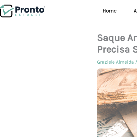
Ir
Home
A
para
o
conteúdo
Saque An
Precisa 
Graziele Almeida