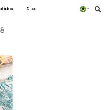
otícias
Dicas
cê