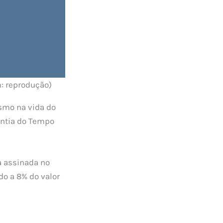
m: reprodução)
smo na vida do
antia do Tempo
a assinada no
do a 8% do valor