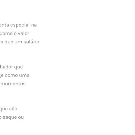
nta especial na
 Como o valor
is que um salário
lhador que
age como uma
em momentos
 que são
o saque ou